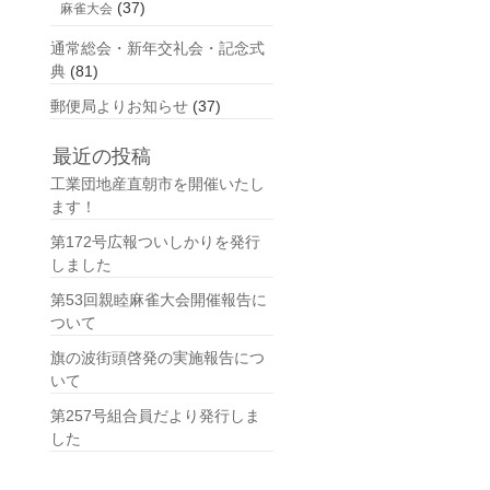
(37)
麻雀大会
通常総会・新年交礼会・記念式
典
(81)
郵便局よりお知らせ
(37)
最近の投稿
工業団地産直朝市を開催いたし
ます！
第172号広報ついしかりを発行
しました
第53回親睦麻雀大会開催報告に
ついて
旗の波街頭啓発の実施報告につ
いて
第257号組合員だより発行しま
した