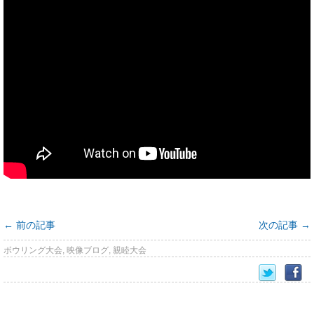
←
前の記事
次の記事
→
ボウリング大会
,
映像ブログ
,
親睦大会