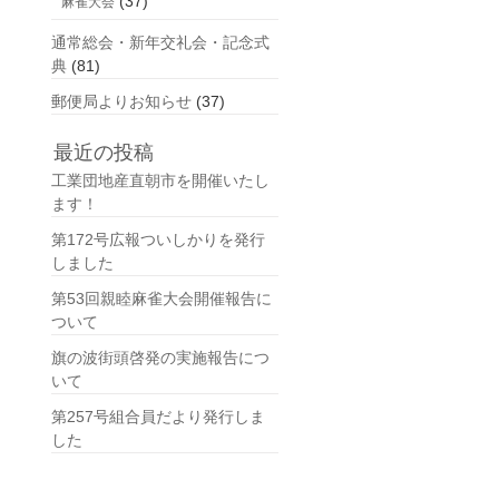
(37)
麻雀大会
通常総会・新年交礼会・記念式
典
(81)
郵便局よりお知らせ
(37)
最近の投稿
工業団地産直朝市を開催いたし
ます！
第172号広報ついしかりを発行
しました
第53回親睦麻雀大会開催報告に
ついて
旗の波街頭啓発の実施報告につ
いて
第257号組合員だより発行しま
した