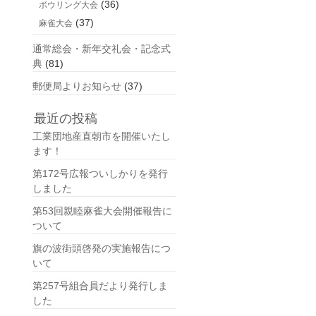
(36)
ボウリング大会
(37)
麻雀大会
通常総会・新年交礼会・記念式
典
(81)
郵便局よりお知らせ
(37)
最近の投稿
工業団地産直朝市を開催いたし
ます！
第172号広報ついしかりを発行
しました
第53回親睦麻雀大会開催報告に
ついて
旗の波街頭啓発の実施報告につ
いて
第257号組合員だより発行しま
した