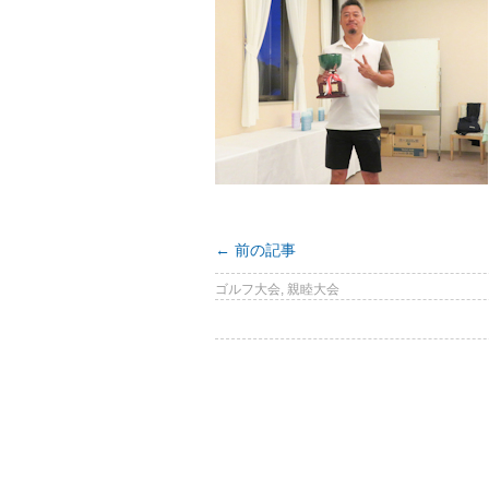
←
前の記事
ゴルフ大会
,
親睦大会