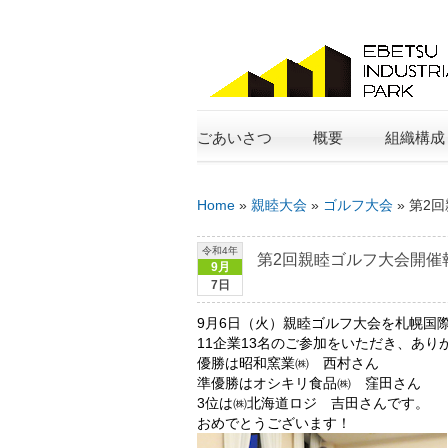
ごあいさつ
概要
組織構成
Home
»
親睦大会
»
ゴルフ大会
»
第2
令和4年
第2回親睦ゴルフ大会開催
9月
7日
9月6日（火）親睦ゴルフ大会を札幌国
11企業13名のご参加をいただき、あり
優勝は昭和窯業㈱ 西村さん
準優勝はオシキリ食品㈱ 窪田さん
3位は㈱北海道ロジ 吉田さんです。
おめでとうございます！