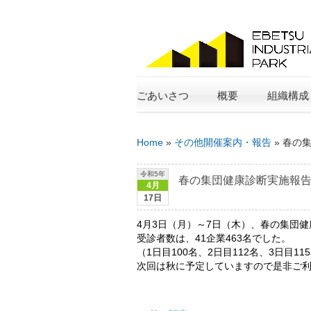
ごあいさつ
概要
組織構成
Home
»
その他開催案内・報告
»
春の
令和5年
春の集団健康診断実施報
4月
17日
4月3日（月）～7日（木）、春の集団
受診者数は、41企業463名でした。
（1日目100名、2日目112名、3日目11
次回は秋に予定していますので是非ご