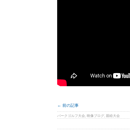
←
前の記事
パークゴルフ大会
,
映像ブログ
,
親睦大会