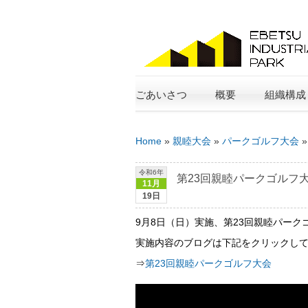
ごあいさつ
概要
組織構成
Home
»
親睦大会
»
パークゴルフ大会
令和6年
第23回親睦パークゴルフ
11月
19日
9月8日（日）実施、第23回親睦パー
実施内容のブログは下記をクリックし
⇒
第23回親睦パークゴルフ大会