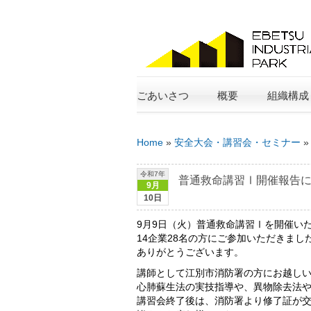
ごあいさつ
概要
組織構成
Home
»
安全大会・講習会・セミナー
令和7年
普通救命講習Ⅰ開催報告
9月
10日
9月9日（火）普通救命講習Ⅰを開催い
14企業28名の方にご参加いただきまし
ありがとうございます。
講師として江別市消防署の方にお越し
心肺蘇生法の実技指導や、異物除去法
講習会終了後は、消防署より修了証が