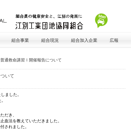
組合事業
組合現況
組合加入企業
広報
»
普通救命講習Ⅰ開催報告について
について
たしました。
た。
いただき、
や止血法を教えていただきました。
交付されました。