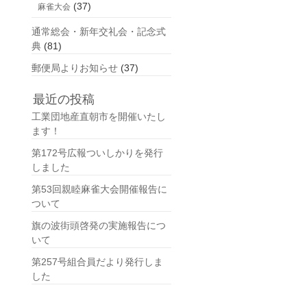
(37)
麻雀大会
通常総会・新年交礼会・記念式
典
(81)
郵便局よりお知らせ
(37)
最近の投稿
工業団地産直朝市を開催いたし
ます！
第172号広報ついしかりを発行
しました
第53回親睦麻雀大会開催報告に
ついて
旗の波街頭啓発の実施報告につ
いて
第257号組合員だより発行しま
した