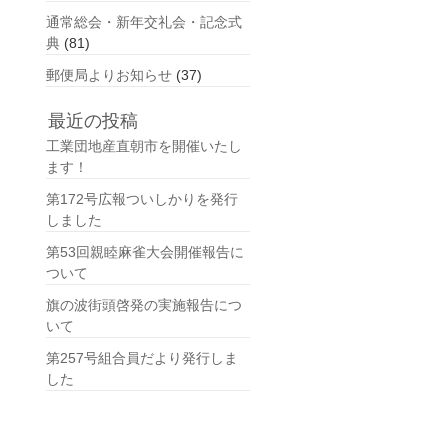
通常総会・新年交礼会・記念式
典
(81)
郵便局よりお知らせ
(37)
最近の投稿
工業団地産直朝市を開催いたし
ます！
第172号広報ついしかりを発行
しました
第53回親睦麻雀大会開催報告に
ついて
旗の波街頭啓発の実施報告につ
いて
第257号組合員だより発行しま
した