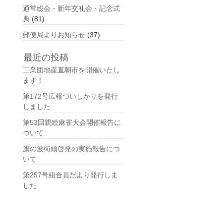
通常総会・新年交礼会・記念式
典
(81)
郵便局よりお知らせ
(37)
最近の投稿
工業団地産直朝市を開催いたし
ます！
第172号広報ついしかりを発行
しました
第53回親睦麻雀大会開催報告に
ついて
旗の波街頭啓発の実施報告につ
いて
第257号組合員だより発行しま
した