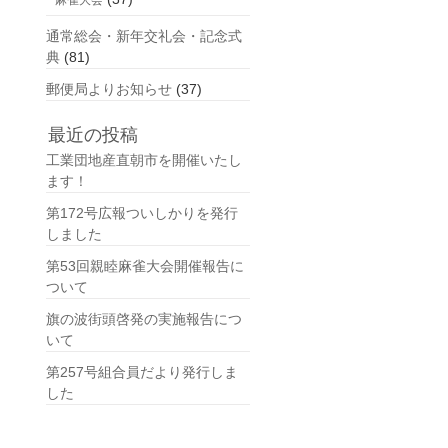
麻雀大会
通常総会・新年交礼会・記念式
典
(81)
郵便局よりお知らせ
(37)
最近の投稿
工業団地産直朝市を開催いたし
ます！
第172号広報ついしかりを発行
しました
第53回親睦麻雀大会開催報告に
ついて
旗の波街頭啓発の実施報告につ
いて
第257号組合員だより発行しま
した