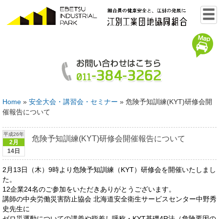
Home
»
安全大会・講習会・セミナー
»
危険予知訓練(KYT)研修会開
催報告について
平成26年
危険予知訓練(KYT)研修会開催報告について
2月
14日
2月13日（木）9時より危険予知訓練（KYT）研修会を開催いたしまし
た。
12企業24名のご参加をいただきありがとうございます。
講師の中央労働災害防止協会 北海道安全衛生サービスセンター中野秀
史先生に
ゼロ災運動についての講義や指差し呼称・KYT基礎4R法（危険要因の