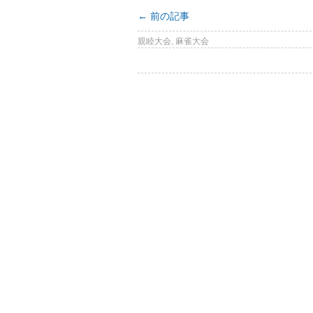
←
前の記事
親睦大会
,
麻雀大会