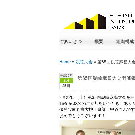
ごあいさつ
概要
組織構成
Home
»
親睦大会
»
第35回親睦麻雀大
平成26年
第35回親睦麻雀大会開催
2月
25日
2月22日（土）第35回親睦麻雀大会を
15企業32名のご参加をいただき、あり
優勝は㈱丸壽大桃工事部 中谷さんで
おめでとうございます！