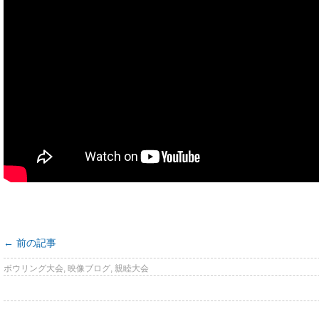
←
前の記事
ボウリング大会
,
映像ブログ
,
親睦大会