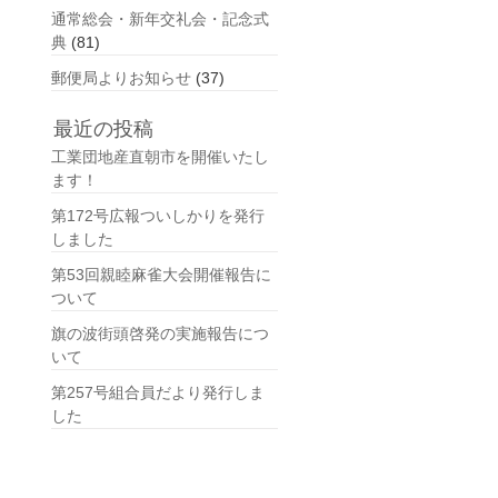
通常総会・新年交礼会・記念式
典
(81)
郵便局よりお知らせ
(37)
最近の投稿
工業団地産直朝市を開催いたし
ます！
第172号広報ついしかりを発行
しました
第53回親睦麻雀大会開催報告に
ついて
旗の波街頭啓発の実施報告につ
いて
第257号組合員だより発行しま
した