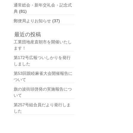
通常総会・新年交礼会・記念式
典
(81)
郵便局よりお知らせ
(37)
最近の投稿
工業団地産直朝市を開催いたし
ます！
第172号広報ついしかりを発行
しました
第53回親睦麻雀大会開催報告に
ついて
旗の波街頭啓発の実施報告につ
いて
第257号組合員だより発行しま
した