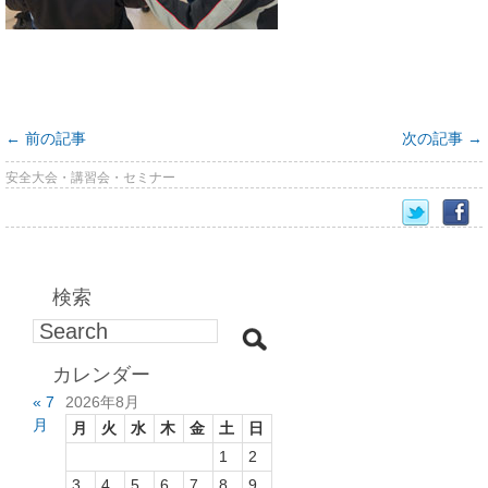
←
前の記事
次の記事
→
安全大会・講習会・セミナー
検索
カレンダー
« 7
2026年8月
月
月
火
水
木
金
土
日
1
2
3
4
5
6
7
8
9