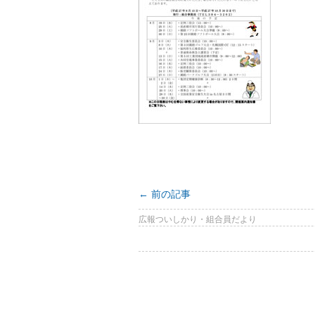
←
前の記事
広報ついしかり・組合員だより