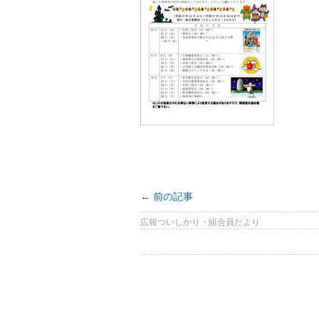
←
前の記事
広報ついしかり・組合員だより