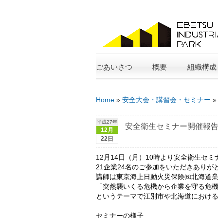
ごあいさつ
概要
組織構成
Home
»
安全大会・講習会・セミナー
平成27年
安全衛生セミナー開催報
12月
22日
12月14日（月）10時より安全衛生セ
21企業24名のご参加をいただきありが
講師は東京海上日動火災保険㈱北海道業
「突然襲いくる危機から企業を守る危機
というテーマで江別市や北海道におけ
セミナーの様子