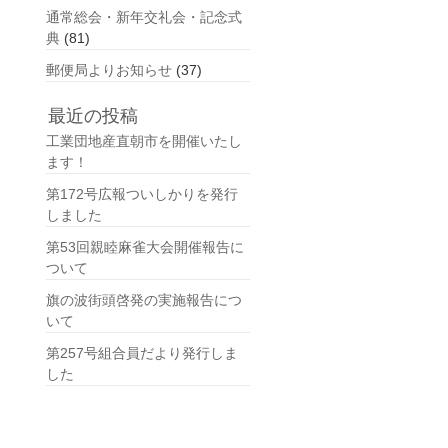
通常総会・新年交礼会・記念式
典
(81)
郵便局よりお知らせ
(37)
最近の投稿
工業団地産直朝市を開催いたし
ます！
第172号広報ついしかりを発行
しました
第53回親睦麻雀大会開催報告に
ついて
旗の波街頭啓発の実施報告につ
いて
第257号組合員だより発行しま
した