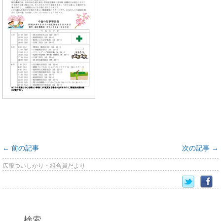
←
前の記事
次の記事
→
広報ついしかり・組合員だより
検索