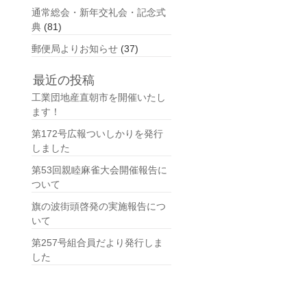
通常総会・新年交礼会・記念式
典
(81)
郵便局よりお知らせ
(37)
最近の投稿
工業団地産直朝市を開催いたし
ます！
第172号広報ついしかりを発行
しました
第53回親睦麻雀大会開催報告に
ついて
旗の波街頭啓発の実施報告につ
いて
第257号組合員だより発行しま
した