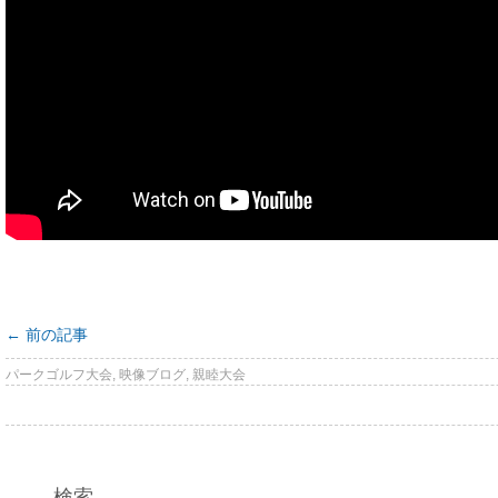
←
前の記事
パークゴルフ大会
,
映像ブログ
,
親睦大会
検索