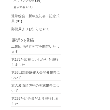
(36)
ボウリング大会
(37)
麻雀大会
通常総会・新年交礼会・記念式
典
(81)
郵便局よりお知らせ
(37)
最近の投稿
工業団地産直朝市を開催いたし
ます！
第172号広報ついしかりを発行
しました
第53回親睦麻雀大会開催報告に
ついて
旗の波街頭啓発の実施報告につ
いて
第257号組合員だより発行しま
した