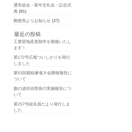
通常総会・新年交礼会・記念式
典
(81)
郵便局よりお知らせ
(37)
最近の投稿
工業団地産直朝市を開催いたし
ます！
第172号広報ついしかりを発行
しました
第53回親睦麻雀大会開催報告に
ついて
旗の波街頭啓発の実施報告につ
いて
第257号組合員だより発行しま
した