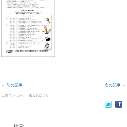
←
前の記事
次の記事
→
広報ついしかり・組合員だより
検索