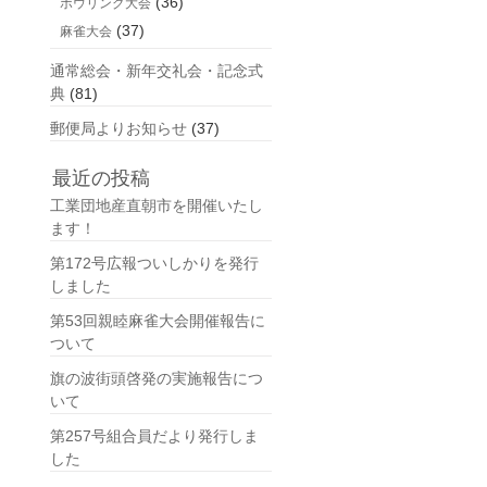
(36)
ボウリング大会
(37)
麻雀大会
通常総会・新年交礼会・記念式
典
(81)
郵便局よりお知らせ
(37)
最近の投稿
工業団地産直朝市を開催いたし
ます！
第172号広報ついしかりを発行
しました
第53回親睦麻雀大会開催報告に
ついて
旗の波街頭啓発の実施報告につ
いて
第257号組合員だより発行しま
した