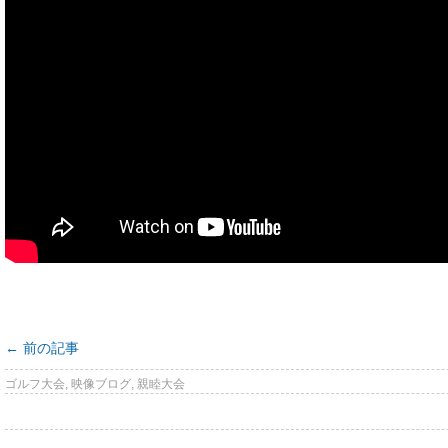
←
前の記事
ゴルフ大会
,
映像ブログ
,
親睦大会