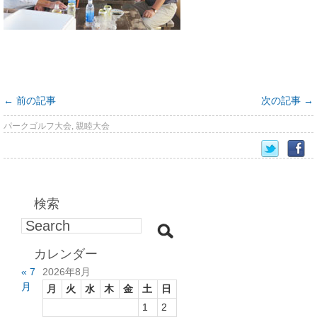
←
前の記事
次の記事
→
パークゴルフ大会
,
親睦大会
検索
カレンダー
« 7
2026年8月
月
月
火
水
木
金
土
日
1
2