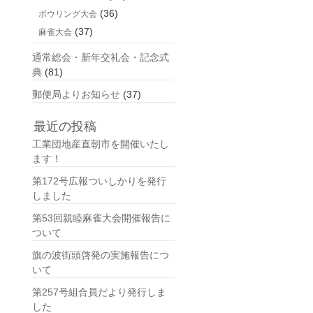
(36)
ボウリング大会
(37)
麻雀大会
通常総会・新年交礼会・記念式
典
(81)
郵便局よりお知らせ
(37)
最近の投稿
工業団地産直朝市を開催いたし
ます！
第172号広報ついしかりを発行
しました
第53回親睦麻雀大会開催報告に
ついて
旗の波街頭啓発の実施報告につ
いて
第257号組合員だより発行しま
した