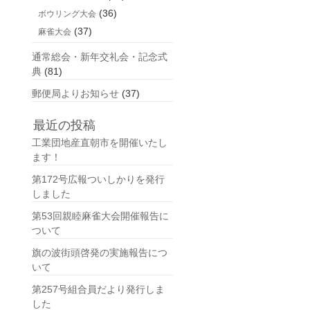
(36)
ボウリング大会
(37)
麻雀大会
通常総会・新年交礼会・記念式
典
(81)
郵便局よりお知らせ
(37)
最近の投稿
工業団地産直朝市を開催いたし
ます！
第172号広報ついしかりを発行
しました
第53回親睦麻雀大会開催報告に
ついて
旗の波街頭啓発の実施報告につ
いて
第257号組合員だより発行しま
した