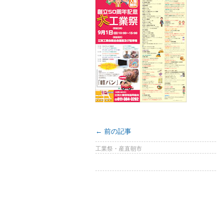
←
前の記事
工業祭・産直朝市