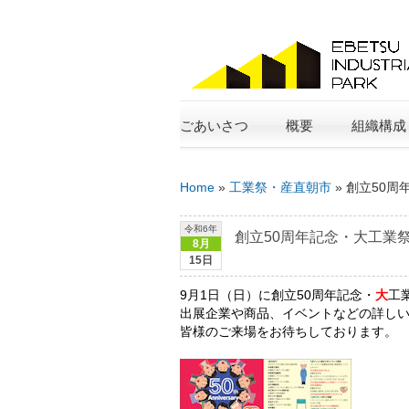
ごあいさつ
概要
組織構成
Home
»
工業祭・産直朝市
»
創立50周
令和6年
創立50周年記念・大工業
8月
15日
9月1日（日）に創立50周年記念・
大
工
出展企業や商品、イベントなどの詳し
皆様のご来場をお待ちしております。