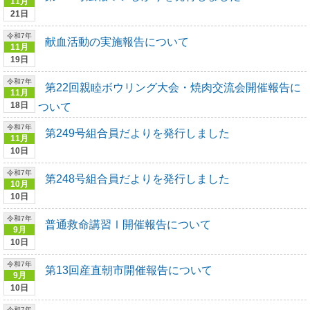
11月
21日
令和7年
献血活動の実施報告について
11月
19日
令和7年
第22回親睦ボウリング大会・焼肉交流会開催報告に
11月
18日
ついて
令和7年
第249号組合員だよりを発行しました
11月
10日
令和7年
第248号組合員だよりを発行しました
10月
10日
令和7年
普通救命講習Ⅰ開催報告について
9月
10日
令和7年
第13回産直朝市開催報告について
9月
10日
令和7年